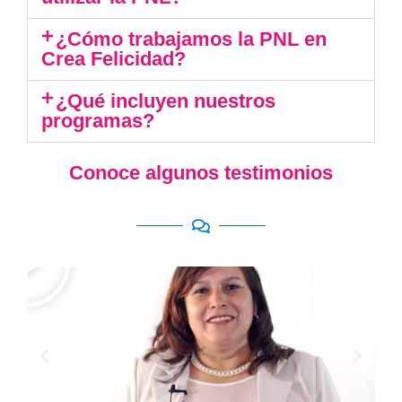
¿Cómo trabajamos la PNL en
Crea Felicidad?
¿Qué incluyen nuestros
programas?
Conoce algunos testimonios
R
e
p
r
o
d
u
c
i