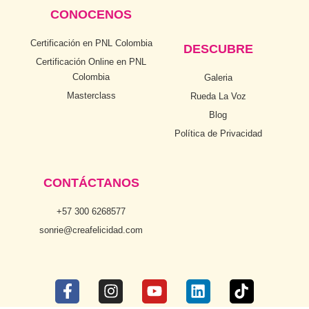
CONOCENOS
Certificación en PNL Colombia
DESCUBRE
Certificación Online en PNL
Colombia
Galeria
Masterclass
Rueda La Voz
Blog
Política de Privacidad
CONTÁCTANOS
+57 300 6268577
sonrie@creafelicidad.com
F
I
Y
L
T
a
n
o
i
i
c
s
u
n
k
e
t
t
k
t