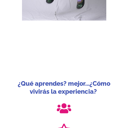
¡Alerta!
Antes de continuar, abre bien tus ojos, corrige tu
postura y ponte la mejor actitud. ¿Mejor, cierto?
Ahora si, sigue leyendo…
¿Qué aprendes? mejor...¿Cómo
vivirás la experiencia?