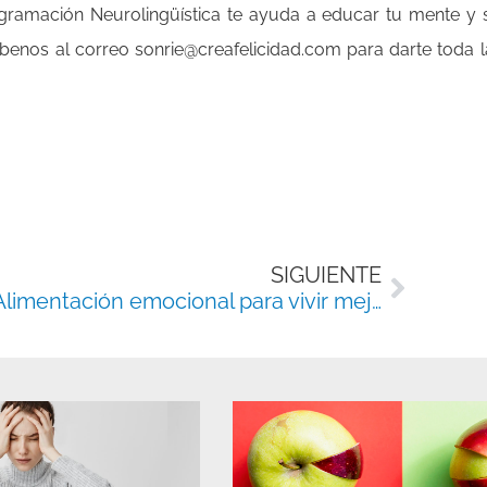
gramación Neurolingüística te ayuda a educar tu mente y s
benos al correo sonrie@creafelicidad.com para darte toda l
Siguie
SIGUIENTE
Alimentación emocional para vivir mejor