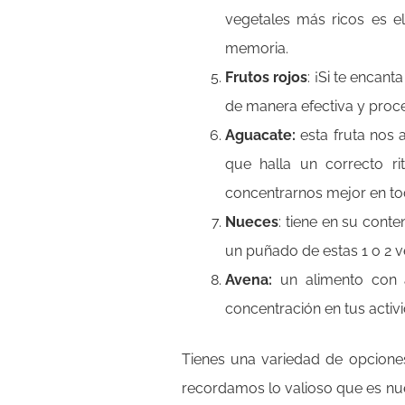
vegetales más ricos es 
memoria.
Frutos rojos
: ¡Si te encan
de manera efectiva y proce
Aguacate:
esta fruta nos 
que halla un correcto r
concentrarnos mejor en to
Nueces
: tiene en su cont
un puñado de estas 1 o 2 v
Avena:
un alimento con a
concentración en tus activ
Tienes una variedad de opciones
recordamos lo valioso que es nues