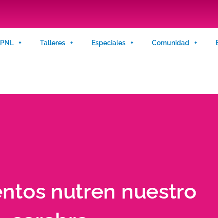
n PNL
Talleres
Especiales
Comunidad
ntos nutren nuestro