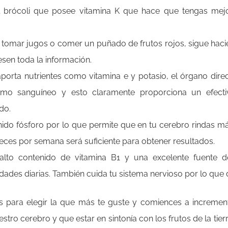
el brócoli que posee vitamina K que hace que tengas me
ta tomar jugos o comer un puñado de frutos rojos, sigue hac
sen toda la información.
aporta nutrientes como vitamina e y potasio, el órgano di
itmo sanguíneo y esto claramente proporciona un efect
do.
enido fósforo por lo que permite que en tu cerebro rindas m
eces por semana será suficiente para obtener resultados.
lto contenido de vitamina B1 y una excelente fuente d
idades diarias. También cuida tu sistema nervioso por lo q
 para elegir la que más te guste y comiences a increment
tro cerebro y que estar en sintonía con los frutos de la tie