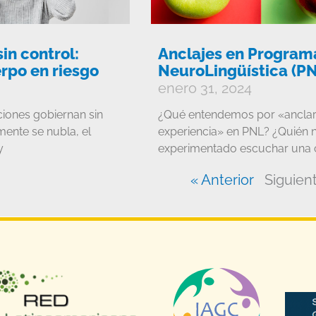
in control:
Anclajes en Program
rpo en riesgo
NeuroLingüística (P
enero 31, 2024
iones gobiernan sin
¿Qué entendemos por «anclar
mente se nubla, el
experiencia» en PNL? ¿Quién 
y
experimentado escuchar una 
« Anterior
Siguien