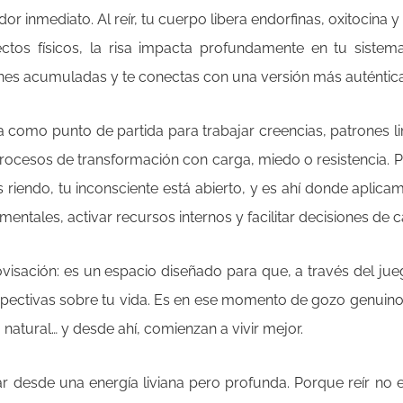
dor inmediato. Al reír, tu cuerpo libera endorfinas, oxitoci
ctos físicos, la risa impacta profundamente en tu siste
iones acumuladas y te conectas con una versión más auténtica y
risa como punto de partida para trabajar creencias, patron
procesos de transformación con carga, miedo o resistencia. 
s riendo, tu inconsciente está abierto, y es ahí donde apli
ntales, activar recursos internos y facilitar decisiones de 
visación: es un espacio diseñado para que, a través del jueg
pectivas sobre tu vida. Es en ese momento de gozo genuin
 natural… y desde ahí, comienzan a vivir mejor.
r desde una energía liviana pero profunda. Porque reír no e