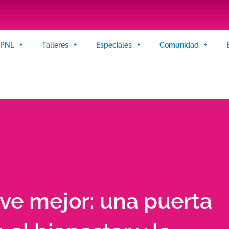
n PNL
Talleres
Especiales
Comunidad
ive mejor: una puerta