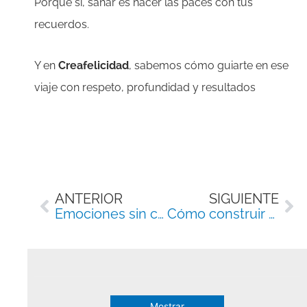
Porque sí, sanar es hacer las paces con tus
recuerdos.
Y en
Creafelicidad
, sabemos cómo guiarte en ese
viaje con respeto, profundidad y resultados
Ant
Si
ANTERIOR
SIGUIENTE
Emociones sin control: mente y cuerpo en riesgo
Cómo construir una relación sana con tu reflejo (con herramientas de PNL)
Mostrar