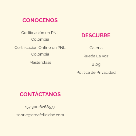
CONOCENOS
Certificación en PNL
DESCUBRE
Colombia
Certificación Online en PNL
Galeria
Colombia
Rueda La Voz
Masterclass
Blog
Política de Privacidad
CONTÁCTANOS
+57 300 6268577
sonrie@creafelicidad.com
F
I
Y
L
T
a
n
o
i
i