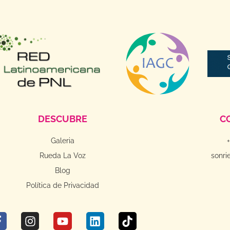
DESCUBRE
C
Galeria
Rueda La Voz
sonri
Blog
Política de Privacidad
F
I
Y
L
T
a
n
o
i
i