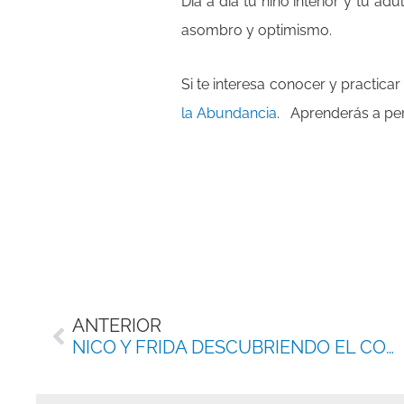
Día a día tu niño interior y tu ad
asombro y optimismo.
Si te interesa conocer y practicar
la Abundancia
. Aprenderás a perm
Ant
ANTERIOR
NICO Y FRIDA DESCUBRIENDO EL COROS