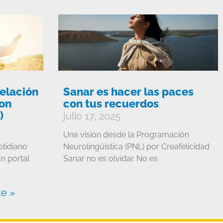
elación
Sanar es hacer las paces
con
con tus recuerdos
)
julio 17, 2025
Una visión desde la Programación
otidiano
Neurolingüística (PNL) por Creafelicidad
n portal
Sanar no es olvidar. No es
te »