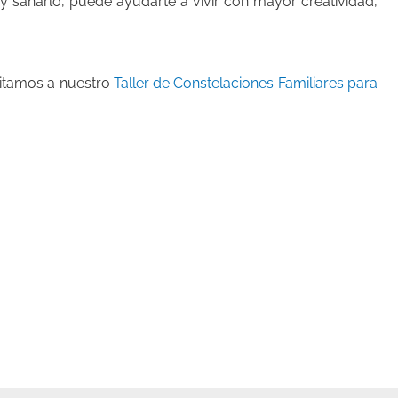
lo y sanarlo, puede ayudarte a vivir con mayor creatividad,
nvitamos a nuestro
Taller de Constelaciones Familiares para
nte