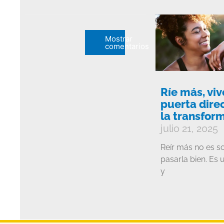
Mostrar
comentarios
Ríe más, viv
puerta direc
la transfor
julio 21, 2025
Reír más no es so
pasarla bien. Es 
y