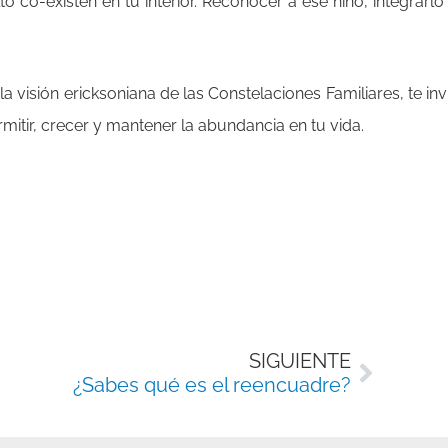
ulto co-existen en tu interior. Reconocer a ese niño, integrar
 la visión ericksoniana de las Constelaciones Familiares, te i
itir, crecer y mantener la abundancia en tu vida.
Siguie
SIGUIENTE
¿Sabes qué es el reencuadre?