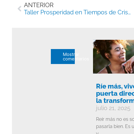
Ant
ANTERIOR
Taller Prosperidad en Tiempos de Crisis
Mostrar
comentarios
Ríe más, viv
puerta direc
la transfor
julio 21, 2025
Reír más no es so
pasarla bien. Es 
y