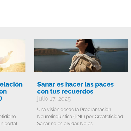
nte
elación
Sanar es hacer las paces
con
con tus recuerdos
)
julio 17, 2025
Una visión desde la Programación
otidiano
Neurolingüística (PNL) por Creafelicidad
n portal
Sanar no es olvidar. No es