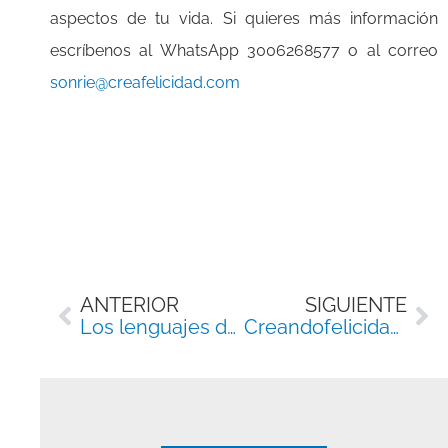
aspectos de tu vida. Si quieres más información
escríbenos al WhatsApp 3006268577 o al correo
sonrie@creafelicidad.com
Ant
Si
ANTERIOR
SIGUIENTE
Los lenguajes del amor
Creandofelicidad utilizando la PNL