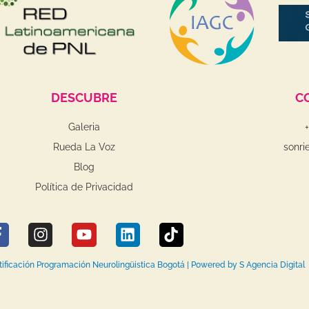
DESCUBRE
C
Galeria
Rueda La Voz
sonri
Blog
Política de Privacidad
F
I
Y
L
T
a
n
o
i
i
c
s
u
n
k
rtificación Programación Neurolingüistica Bogotá | Powered by S Agencia Digital
e
t
t
k
t
b
a
u
e
o
o
g
b
d
k