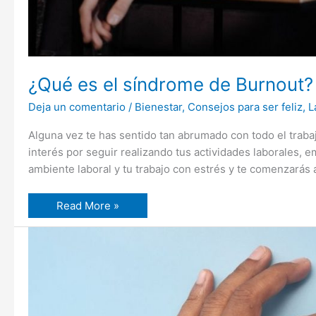
¿Qué es el síndrome de Burnout?
Deja un comentario
/
Bienestar
,
Consejos para ser feliz
,
L
Alguna vez te has sentido tan abrumado con todo el trabaj
interés por seguir realizando tus actividades laborales, 
ambiente laboral y tu trabajo con estrés y te comenzarás 
Read More »
Empatía:
El
arte
de
colocarse
en
el
lugar