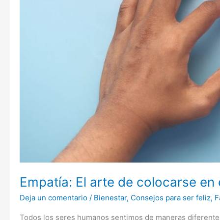
del
otro
Empatía: El arte de colocarse en e
Deja un comentario
/
Bienestar
,
Consejos para ser feliz
,
F
Todos los seres humanos sentimos de maneras diferentes