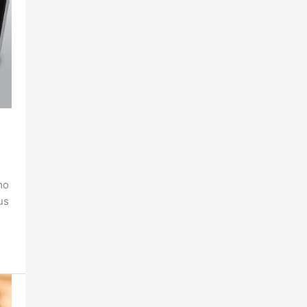
mo
us