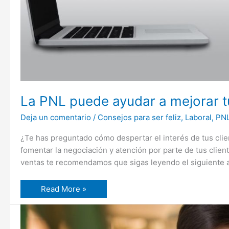
La PNL puede ayudar a mejorar t
Deja un comentario
/
Consejos para ser feliz
,
Laboral
,
PN
¿Te has preguntado cómo despertar el interés de tus cl
fomentar la negociación y atención por parte de tus clie
ventas te recomendamos que sigas leyendo el siguiente ar
Read More »
15
apps
gratuitas