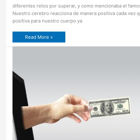
diferentes retos por superar, y como mencionaba el famoso
Nuestro cerebro reacciona de manera positiva cada vez 
positiva para nuestro cuerpo ya
Read More »
La
PNL
puede
ayudar
a
mejorar
tus
ventas