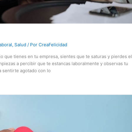
aboral
,
Salud
/ Por
CreaFelicidad
o que tienes en tu empresa, sientes que te saturas y pierdes el
empiezas a percibir que te estancas laboralmente y observas tu
a sentirte agotado con lo