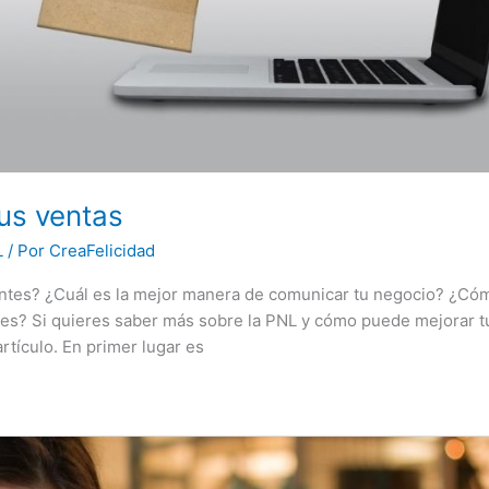
us ventas
L
/ Por
CreaFelicidad
ientes? ¿Cuál es la mejor manera de comunicar tu negocio? ¿Có
ntes? Si quieres saber más sobre la PNL y cómo puede mejorar t
tículo. En primer lugar es