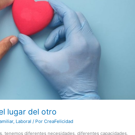
l lugar del otro
amiliar
,
Laboral
/ Por
CreaFelicidad
, tenemos diferentes necesidades, diferentes capacidades,