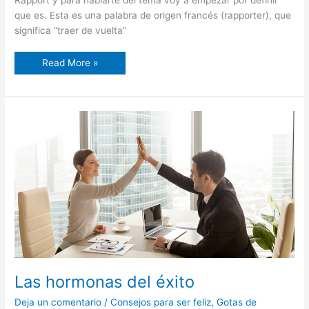
que es. Esta es una palabra de origen francés (rapporter), que
significa “traer de vuelta”
Read More »
Las
hormonas
del
éxito
Las hormonas del éxito
Deja un comentario
/
Consejos para ser feliz
,
Gotas de