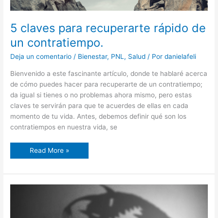
5 claves para recuperarte rápido de
un contratiempo.
Deja un comentario
/
Bienestar
,
PNL
,
Salud
/ Por
danielafeli
Bienvenido a este fascinante artículo, donde te hablaré acerca
de cómo puedes hacer para recuperarte de un contratiempo;
da igual si tienes o no problemas ahora mismo, pero estas
claves te servirán para que te acuerdes de ellas en cada
momento de tu vida. Antes, debemos definir qué son los
contratiempos en nuestra vida, se
Read More »
¿Cómo
deshacerse
de
una
fobia?