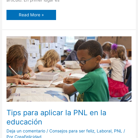
artículo. En primer lugar es
Read More »
Tips
para
aplicar
la
PNL
en
la
educación
Tips para aplicar la PNL en la
educación
Deja un comentario
/
Consejos para ser feliz
,
Laboral
,
PNL
/
Por
CreaFelicidad