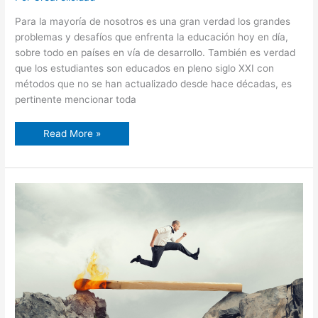
Para la mayoría de nosotros es una gran verdad los grandes
problemas y desafíos que enfrenta la educación hoy en día,
sobre todo en países en vía de desarrollo. También es verdad
que los estudiantes son educados en pleno siglo XXI con
métodos que no se han actualizado desde hace décadas, es
pertinente mencionar toda
Read More »
5
claves
para
recuperarte
rápido
de
un
contratiempo.