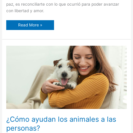
paz, es reconciliarte con lo que ocurrió para poder avanzar
con libertad y amor.
Read More »
¿Cómo
ayudan
los
animales
a
las
personas?
¿Cómo ayudan los animales a las
personas?