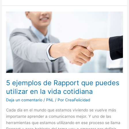
5
ejemplos
de
Rapport
que
puedes
utilizar
en
la
vida
cotidiana
5 ejemplos de Rapport que puedes
utilizar en la vida cotidiana
Deja un comentario
/
PNL
/ Por
CreaFelicidad
Cada día en el mundo que estamos viviendo se vuelve más
importante aprender a comunicarnos mejor. Y uno de las
herramientas que estamos utilizando en ese proceso se llama
Rapport y para hablarte del tema voy a empezar por definir